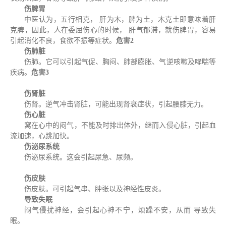
伤脾胃
中医认为，五⾏相克， 肝为⽊，脾为⼟，⽊克⼟即意味着肝
克脾，因此，⼈在委屈伤⼼的时候， 肝⽓郁滞，就伤脾胃，容易
引起消化不良，⻝欲不振等症状。
危害2
伤肺脏
伤肺。它可以引起⽓促、胸闷、肺部膨胀、⽓逆咳嗽及哮喘等
疾病。
危害3
伤肾脏
伤肾。逆⽓冲击肾脏，可能出现肾衰症状，引起腰膝⽆⼒。
伤心脏
窝在⼼中的闷⽓，不能及时排出体外，继⽽⼊侵⼼脏，引起⾎
流加速，⼼跳加快。
伤泌
尿系统
伤泌尿系统。这会引起尿急、尿频。
伤皮肤
伤⽪肤。可引起⽓串、肿张以及神经性⽪炎。
导致失眠
闷⽓侵扰神经，会引起⼼神不宁，烦躁不安，从⽽ 导致失
眠。