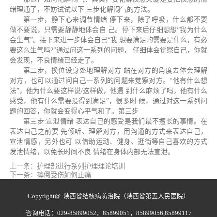
绪理通了，不妨试试以下 三步化解闷⽓的⽅法。
第一步，静下⼼来调节情绪 停下来，除了呼吸，什么都不要
做不要说，只需要静静地体会⾃ ⼰。停下来后仔细想想“我为什么
会⽣⽓”。接下来进⼀步体会⾃⼰“我 想要满⾜的需要是什么，有必
要这么⽣⽓吗?”通过问这⼀系列的问题， 仔细体会觉察⾃⼰，你就
会发现，不良情绪已经⾛了。
第二步，换位设身处地理解对⽅ 站在对⽅的⻆度去体会理解
对⽅，也可以通过问⾃⼰⼀系列的问题来觉察对⽅。“他有什么想
法”，他为什么要这样说/这样做，他遇 到什么麻烦了吗，他有什么
感受，他有什么需要没得到满⾜”，很多时 候，通过对这⼀系列问
题的回答，你就会变得⼼平⽓和了。第三步
第三步:宣泄情绪 表达⾃⼰的感受是我们最不擅⻓的事情。在
表达⾃⼰之前要 先倾听、理解对⽅，⽤沟通的⽅式来表达⾃⼰，
宣泄情感，另外也可 以借助运动、健身、逛街等⾃⼰喜欢的⽅式
发泄情绪，以免⻓时间不良 情绪在身体内部⽆法宣泄。
上一条：
护理部进行系列护理理论培训
下一条：
摔倒受伤如何止痛
Copyright@ 陕西省结核病防治院（陕西省第五人民医院）
咨询电话：029-85899052，85899051，85899056,85899117