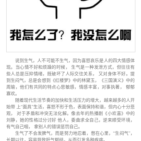
说到⽣⽓，⼈不可能不⽣⽓，因为喜怒哀乐是⼈的四⼤情感体
现。当⼼情不好和烦躁的时候， ⽣⽓是⼀种发泄⽅式，但往往有
些⼈总是压抑情绪，既破坏了⼈际交往关系， ⼜对身体不好。提
到⽣闷⽓，总是会想到《红楼梦》中的林黛⽟，《三国演义》中的
周瑜，他们有共同的特点⼼思敏感，情感丰富，对事执著， 郁郁
寡欢。
随着现代⽣活节奏的加快和⽣活压⼒的增⼤，越来越多的⼈开
始带 上“⾯具”⽣活，喜怒不形于⾊，表⾯保持和谐，但内⼼⼗分悲
观， 对于⽭盾和冲突⽆法化解。像去年的热播剧《⼩欢喜》中的
刘静，她的性格过分讨好 他⼈，委曲求全⾃⼰，逆来顺受环境，
有⽓⾃⼰咽， 拿别⼈的错误惩罚⾃⼰。
⽣⽓了不会发脾⽓，⽽是努⼒地忍着，憋在⼼⾥，“⽣闷⽓”，
⻓期以往，容易导致肝⽓郁结，从⽽引发多种疾病。