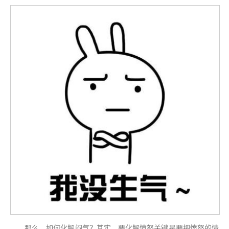
那么，如何化解闷⽓？其实，要化解愤怒关键是要把愤怒的情