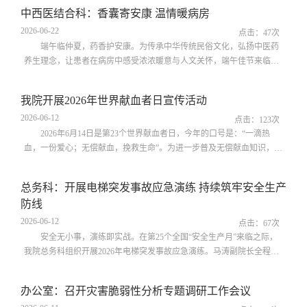
养疗法。中药熏蒸依托中医经络养生理念，通过智能熏蒸设备，把调配
中西医结合科：香囊寄安康 温情暖病房
好的纯中药药液加热变成温热药汽。药汽温和渗透皮肤、穴位和身体不
2026-06-22
适的部位，能够疏通经络、促进血液循环、排出体内湿气寒气，有效缓
点击：
47
次
解肌肉紧绷、关节疼痛、身体劳...
端午临仲夏，药香护安康。为传承中华传统民俗文化，弘扬中医药
养生理念，让患者在病房中感受浓浓暖意与人文关怀，端午佳节来临之
际，中西医结合科开展“端午送香包、岐黄护健康”暖心慰问活动，将满
载祝福与本草暖意的专属香囊，送到每一位住院患者手中。结合夏季湿
我院开展2026年世界献血者日宣传活动
热、疫病易发的节气特点，科室精心甄选艾叶、藿香、佩兰、陈皮、薄
2026-06-12
荷、丁香等多味纯药性温和且兼具芳香化浊、祛湿醒脾、安神助眠、驱
点击：
123
次
蚊避秽功效的中草药，制作成...
2026年6月14日是第23个世界献血者日，今年的口号是：“一滴热
血，一份爱心；无偿献血，挽救生命”。为进一步普及无偿献血知识，引
导广大群众积极参与无偿献血公益事业，我院输血科开展2026年世界献
血者日宣传活动。活动期间，医院高度重视，科室精心策划部署，细化
总务科：开展电梯突发事故应急演练 持续筑牢安全生产
活动方案，明确宣传内容、活动流程，开展“献血点亮生命之光”专题宣
防线
传，包括“点亮微信头像”“领取小红花”等，同时通过悬挂主题横幅、滚
动电子屏、摆放科普展板...
2026-06-12
点击：
67
次
安全无小事，演练即实战。在第25个全国“安全生产月”来临之际，
我院总务科组织开展2026年电梯突发事故应急演练。马涛副院长全程指
挥，行政后勤、临床医护代表联合参演，长安区市场监督管理局、太乙
宫街道办事处各位领导现场观摩指导。此次演练由医院与维保单位陕西
办公室：召开灾害脆弱性分析专题调研工作会议
天达智控建设工程有限公司联合开展。演练前，双方严格遵循电梯安全