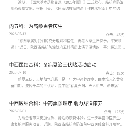
近期，《国家基本药物目录（2026年版）》正式发布，结核病防治
用药调整突出。根据目录，《国家结核病防治工作技术指南》中的结核
病治疗药品截止2026年全部纳入，基本实现结核全周期用药全覆盖。陕
西省结核病防治院药剂科主任吕海珍介绍，新版目录调整亮点颇多，不
内五科：为高龄患者庆生
仅增加了常见慢性病如糖尿病、高血压、慢阻肺以及消化道疾病治疗用
2026-07-13
药，也增加了儿童适宜药品、适宜中医优势病种治疗的中成药以及国产
点击：
43
次
创新药。还有一个亮点对结核病...
“感谢家属对我们的充分理解和信任，祝老人家生日快乐，平安顺
遂！”近日，陕西省结核防治院内五科病房上演了温情的一幕：经过医护
人员的积极救治和精心照护，一名身患肺结核的高龄老人终于度过难
关，从ICU转入普通病房，同时也迎来了90岁的生日。为了庆祝这一特
中西医结合科：冬病夏治三伏贴活动启动
殊时刻，科室医护人员为老人精心筹备了一场生日会，贴心的仪式、简
2026-07-10
单的祝福，瞬间让老人感受到了家人般的温暖。该患者因咳嗽、咳痰、
点击：
19
次
胸闷、气短、发热被查出肺结核，...
盛夏三伏，天地阳气升腾，是一年之中调养虚寒、固本培元的黄金
窗口期。流传千年的三伏贴，是中医“春夏养阳、天人相应、治未病”理
念的经典外治良方，通过穴位敷药便可驱散体内陈年寒湿，为秋冬健康
筑牢根基。我院中西医结核科开展2026年度三伏贴穴位贴敷特色诊疗服
中西医结合科：中药熏蒸理疗 助力舒适康养
务，面向广大群众提供专业化、个体化中医外治调理。一、三伏贴的原
2026-07-01
理《黄帝内经》有言：“圣人春夏养阳，秋冬养阴”。冬季高发的咳喘、
点击：
175
次
关节冷痛、宫寒腹泻等病症...
为给患者带来更加优质、舒适的康复体验，进一步丰富中医养生、
康复护理服务项目，近期，陕西省结核病防治院中西医结合科开展智能
中药熏蒸理疗服务，让广大患者在家门口就能享受温和、有效的中医康