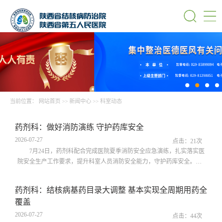
当前位置：
网站首页
>>
新闻中心
>>
科室动态
药剂科：做好消防演练 守护药库安全
2026-07-27
点击：
21
次
7月24日，药剂科配合完成医院夏季消防安全应急演练，扎实落实医
院安全生产工作要求，提升科室人员消防安全能力，守护药库安全。演
练前期，药剂科组织召开专题会议，主要从消防安全意识、排查火情隐
患、初期火灾扑救、人员疏散逃生、消防器材实操等方面开展培训，保
药剂科：结核病基药目录大调整 基本实现全周期用药全
证全员学懂会用；同时梳理演练脚本，做好人员分组，明确职责，为此
覆盖
次消防演练做好充足准备。演练过程中，严格按照预设应急方案开展实
战模拟。模拟药剂科住院药房工...
2026-07-27
点击：
44
次