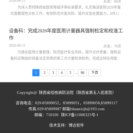
2026-06-11
技术规范，对救援方案进行多轮推演，确保每一环节衔接有序，共同筑
点击：
60
次
牢医患乘梯安全防线。下午3点...
为深入贯彻陕西省医院等级评审标准要求，扎实推进医院2026年度
灾害脆弱性分析工作，有效防范灾害风险、提升应急处置能力，6月11
日，我院召开灾害脆弱性分析专题调研工作会议。院班子成员、各临床
医技科室主任及护士长、行政职能与后勤保障科室负责人及相关岗位工
设备科：完成2026年度医用计量器具强制检定和校准工
作人员参会。会议紧扣等级复审核心要义，立足医院运营实际，聚焦临
作
床一线、后勤保障、院感防控等领域关键风险环节，通过发放问卷及访
谈的形式收集全院范围内潜在灾害...
2026-06-11
点击：
78
次
为强化医用计量管理，防范医疗安全风险，提升诊疗质量，我院设
备科近期组织具备法定资质的第三方计量检测机构，完成全院在用医用
计量器具集中检定工作。本次检定覆盖血压计、移液枪、放射诊疗设
备、彩色多普勒超声诊断仪、心电图机、心电监护仪、呼吸机、除颤仪
...
1
2
3
4
5
96
下页
及各类检验设备等多个品类。检定过程中，技术人员对发现偏差、性能
异常的器具现场完成调试校准，对可修复故障及时处置。经检定，全院
受检医用计量器具全部符合国家计...
Copyright@ 陕西省结核病防治院（陕西省第五人民医院）
咨询电话：029-85899052，85899051，85899056,85899117
传真;029-85899987 邮箱lshaanxijh@163.com
邮编：710100
陕ICP备11006325号-1
技术支持：
博达软件