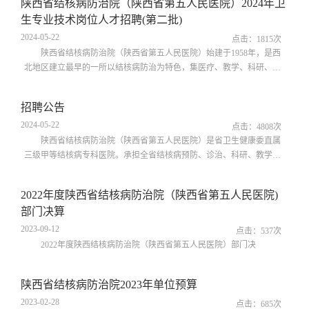
陕西省结核病防治院（陕西省第五人民医院）2024年卫
生专业技术岗位人才招聘(第二批)
2024-05-22
点击：
1815
次
陕西省结核病防治院（陕西省第五人民医院）始建于1958年，是西
北地区建立最早的一所以结核病防治为特色，集医疗、教学、科研、预
防、急救为一体的省卫生健康委直属三级甲等专科医院。根据医院发展
需要，按照《陕西省事业单位公开招聘工作人员实施办法》有关规定，
招聘公告
现面向社会公开招聘医疗卫生专业技术岗位人员。一、招聘原则坚持公
2024-05-22
开、平等、竞争、择优原则。二、招聘人数为推进医院建设和高质量发
点击：
4808
次
展引进和储备人才，现面向社会...
陕西省结核病防治院（陕西省第五人民医院）是省卫生健康委直属
三级甲等结核病专科医院。承担全省结核病预防、诊治、科研、教学、
远程视频会诊、基层专业人员培训及管理任务。近年来，医院在以结核
特色专科强势发展引领的同时，推进综合业务全面发展，倾力创建“大专
2022年度陕西省结核病防治院（陕西省第五人民医院)
科、强综合”一流名院。2024年我院省公卫中心院区已正式投入使用，为
部门决算
进一步推进“一院两区”发展新格局，加强业务建设和人才储备，现面向
社会公开招聘合同制护理...
2023-09-12
点击：
537
次
2022年度陕西结核病防治院（陕西省第五人民医院）部门决
陕西省结核病防治院2023年单位预算
2023-02-28
点击：
685
次