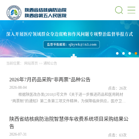
当前位置：
网站首页
>>
通知公告
2026年7月药品采购“非两票”品种公告
2026-08-04
点击：
26
次
根据陕医改办发(2018)5号文件《关于进一步推进药品和医用耗材
“两票制”的通知》第二条第三项文件精神，为保障临床供应，医疗卫生
机构采购使用的急（抢）救药品、罕见病药、短缺药品以及临床必需但
使用量较小的药品，可暂不实行“两票制”，现将2026年7月我院药品采购
陕西省结核病防治院智慧停车收费系统项目采购结果公
中“非两票”品种予以公告：洁尔阴洗剂伤湿止痛膏陕西省结核病防治院
告
药剂科2026年8月4
2026-07-31
点击：
63
次