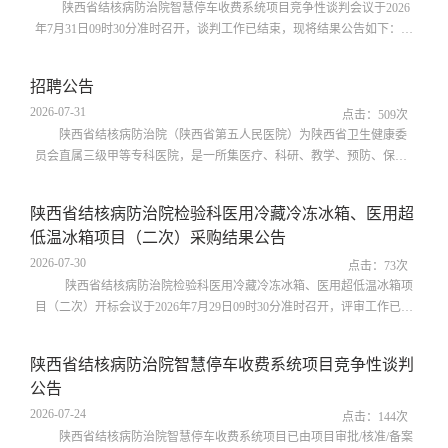
陕西省结核病防治院智慧停车收费系统项目竞争性谈判会议于2026
年7月31日09时30分准时召开，谈判工作已结束，现将结果公告如下：
一、项目名称：陕西省结核病防治院智慧停车收费系统项目二、项目编
号：SJHYNZB2026-007三、采购人信息：陕西省结核病防治院地址：西
招聘公告
安市长安区太乙宫镇上湾村甲字1号联系方式：029-85899294四、成交信
2026-07-31
息：供应商名称：西安利泽商贸有限公司中标（成交）金额：33,250.00
点击：
509
次
元（大写：叁万叁仟贰佰伍拾元...
陕西省结核病防治院（陕西省第五人民医院）为陕西省卫生健康委
员会直属三级甲等专科医院，是一所集医疗、科研、教学、预防、保健
于一体的综合性专科医疗机构。医院现由结核病院区和公卫中心院区组
成。医院是中国结核病专科医院联盟副理事长单位、国家结核病临床中
陕西省结核病防治院检验科医用冷藏冷冻冰箱、医用超
心副主委单位、中国结核病临床试验合作中心副主委单位、北京结核病
低温冰箱项目（二次）采购结果公告
诊疗技术创新联盟理事长单位、中华医学会结核病分会常委单位。因医
院业务发展需要，现面向社会公...
2026-07-30
点击：
73
次
陕西省结核病防治院检验科医用冷藏冷冻冰箱、医用超低温冰箱项
目（二次）开标会议于2026年7月29日09时30分准时召开，评审工作已结
束，根据评审小组评审结果，现将结果公告如下：一、项目名称：陕西
省结核病防治院检验科医用冷藏冷冻冰箱、医用超低温冰箱项目（二
陕西省结核病防治院智慧停车收费系统项目竞争性谈判
次）二、项目编号：SJHYNZB2026006三、采购人信息：陕西省结核病
公告
防治院地址：西安市长安区太乙宫镇上湾村甲字一号联系方式：029-
85899294四、成交信息供应商名称：...
2026-07-24
点击：
144
次
陕西省结核病防治院智慧停车收费系统项目已由项目审批/核准/备案