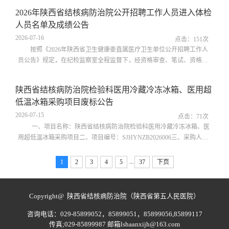
招标采购方式为竞争性磋商。一、项目基本情况1.采购人：陕西省结核
2026年陕西省结核病防治院公开招聘工作人员进入体检
病防治院；2.项目名称：陕西省结核病防治院检验科医用冷藏冷冻冰
人员名单及成绩公告
箱、医用超低温冰箱采购项目（二次）；3.项目编号：SJHYNZB2026-
0064.项目地点：陕西省西安市长...
2026-07-16
点击：
151
次
按照《2026年陕西省卫生健康委直属医疗卫生单位公开招聘工作人
员公告》规定，在纪检监察室全程监督下，经资格审查、笔试、资格复
审、面试等环节，现将进入体检人员名单及成绩公告如下（详见附件）
体检具体安排将于近日在陕西省结核病防治院官网进行公布，请进入体
陕西省结核病防治院检验科医用冷藏冷冻冰箱、医用超
检环节人员密切关注。联系电话：029-85899096附件： 2026年陕西省结
低温冰箱采购项目废标公告
核病防治院公开招聘工作人员成绩及进入体检人员名单.xls陕西省结核病
防治院2026年7月16
2026-07-15
点击：
71
次
一、项目名称：陕西省结核病防治院检验科医用冷藏冷冻冰箱、医
用超低温冰箱采购项目二、项目编号：SJHYNZB2026006三、采购人信
息：陕西省结核病防治院地址：西安市长安区太乙宫镇上湾村甲字一号
联系方式：029-85899294四、采购结果响应文件递交截止时间前，递交
...
1
2
3
4
5
37
下页
磋商响应文件的潜在供应商不足三家，废标。五、公告期限：自本公告
发布之日起1个工作日。陕西省结核病防治院2026年7月15
Copyright@ 陕西省结核病防治院（陕西省第五人民医院）
咨询电话：029-85899052，85899051，85899056,85899117
传真;029-85899987 邮箱lshaanxijh@163.com