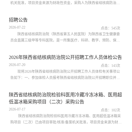
机关批准，项目资金来源为财政性资金，采购人为陕西省结核病防治
院。本项目已具备招标采购条件，招标采购方式为竞争性谈判。一、项
目基本情况1.项目编号：SJHYNZB2026-0072.项目名称：陕西省结核病
招聘公告
防治院智慧停车收费系统项目3.预算金额：35,000.00元4.最高限价：
2026-07-22
35,000.00元5.采购需求：智慧停车收费系统采购，具体内容详见谈判文
点击：
545
次
件第三部分6.合同履行期限：自接...
陕西省结核病防治院（陕西省第五人民医院）为陕西省卫生健康委
员会直属三级甲等专科医院，是一所集医疗、科研、教学、预防、保健
于一体的综合性专科医疗机构。医院现由结核病院区和公卫中心院区组
成。医院是中国结核病专科医院联盟副理事长单位、国家结核病临床中
2026年陕西省结核病防治院公开招聘工作人员体检公告
心副主委单位、中国结核病临床试验合作中心副主委单位、北京结核病
2026-07-20
诊疗技术创新联盟理事长单位、中华医学会结核病分会常委单位。因医
点击：
143
次
院业务发展需要，现面向社会公...
现将2026年陕西省结核病防治院公开招聘工作人员体检有关事项公
告如下：一、参加体检人员报考陕西省结核病防治院公开招聘职位并进
入体检人员。具体名单详见下表岗位简称考生姓名身份证号码备注护理
岗李龙琦610126********5632护理岗杨妹娜642224********2242二、体
陕西省结核病防治院检验科医用冷藏冷冻冰箱、医用超
检时间与集合地点体检时间为2026年7月22日（星期三）。请进入体检人
低温冰箱采购项目（二次）采购公告
员于体检当天早上8:00到陕西省结核病防治院人事科集合，统一前往体
检处。三、注意事项1.考生参加...
2026-07-17
点击：
102
次
陕西省结核病防治院检验科医用冷藏冷冻冰箱、医用超低温冰箱采
购项目（二次）已由项目审批/核准/备案机关批准，项目资金来源为财政
性资金，采购人为陕西省结核病防治院。本项目已具备招标采购条件，