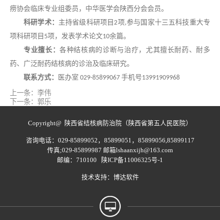
痨协会临床专业组委员，中华医学会陕西分会会员。
科研学术：
主持省级科研项目
项
参与国家十三五科技重大专
2
,
项科研项目
项，发表学术论文
余篇。
5
10
专业擅长：
各种结核病的诊断与治疗，尤其擅长耐药、耐多
药、广泛耐药结核病的诊治及临床研究。
联系方式：
医办室
手机号
029-85899067
13991909968
上一条：
李伟
下一条：
郭乐
Copyright@ 陕西省结核病防治院（陕西省第五人民医院）
咨询电话：029-85899052，85899051，85899056,85899117
传真;029-85899987 邮箱lshaanxijh@163.com
邮编：710100
陕ICP备11006325号-1
技术支持：
博达软件