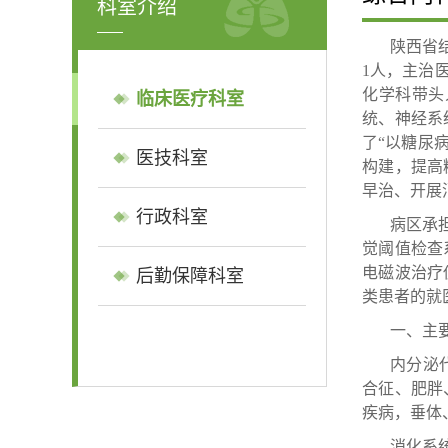
科室介绍
陕西省
1人，主治
化学科带头
临床医疗科室
统、神经系
了“以糖尿
医技科室
构建，提高
早治、开展
行政科室
病区承
觉阈值检查
电磁波治疗
后勤保障科室
类患者的就
一、主
内分泌
合征、肥胖
疾病，垂体
消化系