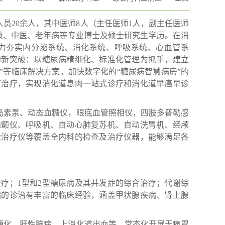
员20余人，其中医师8人（主任医师1人，副主任医师
吸、中医、老年病等专业博士及硕士研究生学历。在消
力夯实内分泌系统、消化系统、呼吸系统、心血管系
的新突破：以糖尿病精细化、标准化管理为抓手，建立
”等临床解决方案，加快数字化的“糖尿病智慧病房”的
下治疗，实现消化道息肉一站式诊疗和消化道早癌早诊
岛素泵、动态血糖仪，眼底血管照相仪，四肢多普勒感
除颤仪、呼吸机、自动心肺复苏机、自动洗胃机、经颅
松治疗仪等覆盖全内科的检查及治疗仪器，能够满足各
治疗；1型和2型糖尿病及其并发症的综合治疗；代谢综
病的诊治有丰富的临床经验，涵盖甲状腺疾病、肾上腺
硬化、肝性脑病、上消化道出血等。常态化开展无痛胃