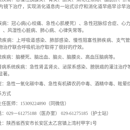
内镜下治疗，实现消化道息肉一站式诊疗和消化道早癌早诊早
疾病
：
冠心病(心绞痛、急性心肌梗死）、急性冠脉综合症、心
）、风湿性心脏病、肺心病、心律失常等。
统疾病
：上呼吸道感染、肺部感染、慢性阻塞性肺疾病、支气
物治疗联合呼吸机治疗取得了很好的疗效。
统疾病
：脑梗死、脑出血、脑炎、脑膜炎、高血压脑病等。
肾病
系统疾病
：急性肾盂肾炎、泌尿系感染、膀胱癌的灌注治疗
显著。
症
：急性一氧化碳中毒、急性有机磷农药中毒、酒精中毒、眩晕
系方式
任医师：15309224890（同微信）
029－61275188（医办室） 029-61275185（护士站）
址：陕西省西安市长安区太乙宫镇上湾村甲字1号