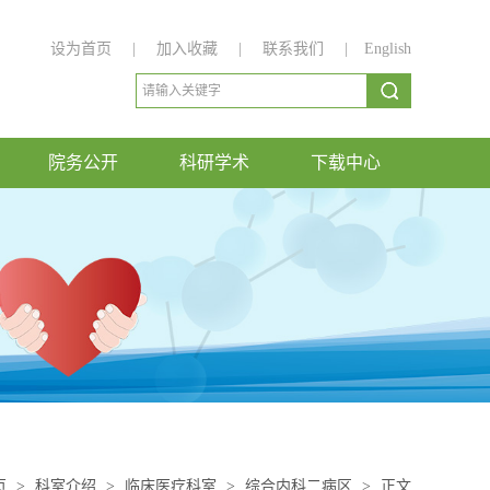
设为首页
|
加入收藏
|
联系我们
|
English
院务公开
科研学术
下载中心
页
>
科室介绍
>
临床医疗科室
>
综合内科二病区
>
正文