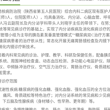
结核病防治院（陕西省第五人民医院）综合内科二病区现有医护人
医师3人，住院医师3人），均具备消化、内分泌、心脑血管、呼
人冯云副院长及内分泌学科带头人刘晓宇主任的带领下，在努
统等常见病诊疗的基础上，实现了内分泌疾病及消化疾病诊疗
病管理小组为主导的胰岛素泵垂直管理模式”“糖尿病双C治疗方案
糖尿病患者的治疗依从性；常态化开展无痛胃肠镜检查及内镜
消化内镜诊疗新技术。
担着内科常见病的诊治、护理、教学、科研及保健任务，配备胰
系统、周围神经检查盒、动态血压检测、多功能心电监护仪、
仪、中频脉冲治疗仪、空气压力治疗仪、胃肠治疗仪、骨质疏
医需求。
要诊疗范围
代谢性疾病
:糖尿病的强化血糖、强化血脂、强化血压的全方位
、痛风、骨质疏松等特色治疗；对内分泌系统的常见病和少见
、下丘脑及性腺疾病（身材矮小、性早熟、更年期）等。
统疾病
：急慢性胰腺炎、胃炎、肠炎、消化性溃疡、脂肪肝、肝