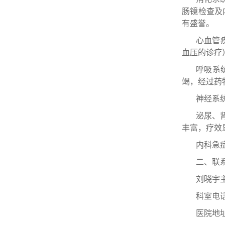
肠镜检查及
有盛誉。
心血管
血压的诊疗
呼吸系
竭，经过药
神经系
泌尿
、
丰富，疗效
内科急
二、联
刘晓宇主
科室电话：
医院地