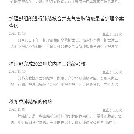
者的生命安全，近期，护理部组织进行了突发事件应急预案情景演练。
护理部主任李凤娟、全院护士长及各科室骨干护士30余人现场观摩学习
及指导。11月17日、30日下午，分别在内一科、内二科病区进行了患者
护理部组织进行肺结核合并支气管胸膜瘘患者护理个案
突然发生猝死、患者突然发生病情变化（昏迷）时的应急预案模拟演
查房
练。演练前科室做了充分准备，制定了演练方案，细化演练流程，整个
演练过程按预案方案进行，抢救，...
2023-11-13
点击：
111
次
11月10日下午，护理部组织全院护士长、临床科室骨干护士近三十
人对我院结核外科的一位肺结核合并支气管胸膜瘘患者进行了护理个案
查房。本次查房病例是一位年龄45岁，诊断为肺结核合并右侧支气管胸
膜瘘、右侧液气胸、右侧胸腔闭式引流术后、重度贫血、低蛋白血症、
护理部完成2023年院内护士晋级考核
尿路感染、低氧血症的女性患者。查房开始责任护士雷莺对患者的病例
2023-11-13
进行了介绍，包括病人的基本情况、现病史、既往史、阳性检查结果及
点击：
160
次
病情进展、诊疗方案等内容。接...
为落实我院护士分级管理制度，充分体现能级对应，实现人岗匹
配，近期，护理部完成了2023年度院内护士岗位晋级考核，共21人通过
晋级。10月23日下午，护理部在多功能学术厅采用闭卷形式对晋级N1、
N2、N3的护士进行了理论考核。本次考试内容涉及护理学基础、专科护
秋冬季肺结核的预防
理、护理制度、护理常规、护理管理等方面，根据不同层级组题内容难
2023-11-01
易程度不同，重点考察不同层级护士解决患者问题的能力。考试过程
点击：
188
次
中，监考老师严肃考风考纪，参考护...
肺结核，是一种由结核分枝杆菌引起的传染病，主要侵犯肺部，但
也可能扩散到其他器官。在中医理论中，肺结核通常被称为“肺痨”。中
医认为，肺结核的发生与体内正气不足、邪气侵袭有关。因此，中医特