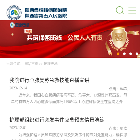
当前位置：
网站首页
>>
护理天地
​​我院进行心肺复苏急救技能直播宣讲
2023-12-14
点击：
84
次
近年来，我国心血管疾病发病率高、危害大、心源性猝死高发。每
年约有55万人因心脏骤停而猝死且90%以上心脏骤停发生在医院之外，
目前，现场心肺复苏是唯一有效可行的猝死急救办法，那么，遇到意外
事件，我们应该如何应对与实施急救呢？近期，护理部组织推出心肺复
护理部组织进行突发事件应急预案情景演练
苏急救既能直播课堂，进一步普及相关知识。直播中，内五科护士胡新
2023-12-01
颖从判断意识、呼救、摆放体位到按压、开放气道、人工呼吸等急救流
点击：
91
次
程详细讲解具体操作方法并对注意...
为增强护理人员风险防范意识及突发事件的应对处置能力，确保患