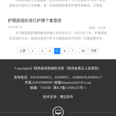
求、饮食原则、低血糖的应急处理...
为响应国家卫生健康委十四五规划中关于大力发展老年专科、应对
老龄化社会的工作部署，进一步加强医院老年护理专科建设，为患者提
供更加优质的护理服务，9月11日下午，我院第二届老年专科护士培训班
正式开班，开班仪式由护理部李凤娟主任主持，马涛副院长致辞，全体
护理部组织进行护理个案查房
护士长及参加本期老年专科护士培训班的33名护理骨干到场。李凤娟主
2023-08-24
任详细介绍了本次培训班的课程设置和教学安排，希望学员们能够切实
点击：
107
次
做到学有所获，用专业知识提升...
为不断提高护理质量及护理人员业务水平，8月22日下午，护理部组
织全院护士长、临床科室骨干护士对我院综合外科的一位重症肺炎伴气
管切开的患者进行了护理个案查房。查房开始，综合外科护士董钰琴对
查房患者的病例资料作了介绍，包括患者的基本情况、现病史、既往史
...
...
上页
1
3
4
5
6
7
38
下页
及诊断、病情进展、诊疗方案等。接下来，她重点对患者主要存在的护
理问题及对应的护理措施进行了详细的汇报，随后和大家分享了气管切
开的适应症、常见并发症处理及...
Copyright@ 陕西省结核病防治院（陕西省第五人民医院）
咨询电话：029-85899052，85899051，85899056,85899117
传真;029-85899987 邮箱lshaanxijh@163.com
邮编：710100
陕ICP备11006325号-1
技术支持：
博达软件