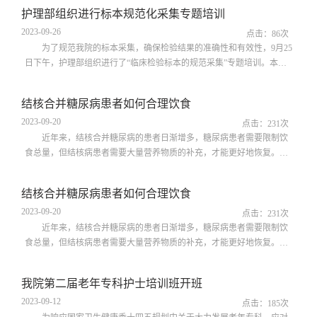
别注重调整体质、增强正气，提高机体的抵抗力，以预防和治疗肺结
​护理部组织进行标本规范化采集专题培训
核。中医认为：“秋气通于肺”。意为秋令季节与肺气相应，秋季预防，
2023-09-26
应以“养肺”为先。而西医认为：秋季是夏季与冬季之间的过渡性季节，
点击：
86
次
常言道：“一层秋雨一层凉...
为了规范我院的标本采集，确保检验结果的准确性和有效性，9月25
日下午，护理部组织进行了“临床检验标本的规范采集”专题培训。本次
培训邀请检验科副主任邹远妩进行授课，全院护士长及护士160余人参
加。培训开始前，李凤娟主任强调检验标本是临床诊断和治疗的重要依
结核合并糖尿病患者如何合理饮食
据，护士作为标本采集的执行者，必须了解各种检验标本的临床意义，
2023-09-20
大家要借此次培训机会认真学习，掌握正确的采集方法，在临床中切实
点击：
231
次
做好标本规范采集工作，以保...
近年来，结核合并糖尿病的患者日渐增多，糖尿病患者需要限制饮
食总量，但结核病患者需要大量营养物质的补充，才能更好地恢复。那
么生活中我们应该如何进食，才能既控制血糖又保证足够的营养呢？9月
20日下午，我院内三科护士长刘晓荣在为全院护士直播授课《肺结核结
结核合并糖尿病患者如何合理饮食
合糖尿病患者的饮食护理》。刘护士长首先带大家了解了肺结核与糖尿
2023-09-20
病的发病机制、临床表现。随后，她就结核合并糖尿病患者的饮食要
点击：
231
次
求、饮食原则、低血糖的应急处理...
近年来，结核合并糖尿病的患者日渐增多，糖尿病患者需要限制饮
食总量，但结核病患者需要大量营养物质的补充，才能更好地恢复。那
么生活中我们应该如何进食，才能既控制血糖又保证足够的营养呢？9月
20日下午，我院内三科护士长刘晓荣在为全院护士直播授课《肺结核结
我院第二届老年专科护士培训班开班
合糖尿病患者的饮食护理》。刘护士长首先带大家了解了肺结核与糖尿
2023-09-12
病的发病机制、临床表现。随后，她就结核合并糖尿病患者的饮食要
点击：
185
次